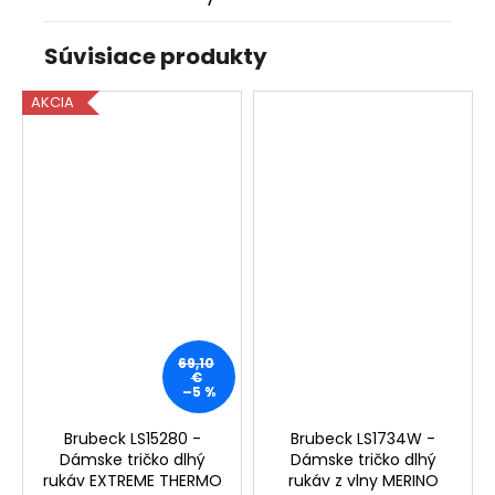
Súvisiace produkty
AKCIA
69,10
€
–5 %
Brubeck LS15280 -
Brubeck LS1734W -
Dámske tričko dlhý
Dámske tričko dlhý
rukáv EXTREME THERMO
rukáv z vlny MERINO