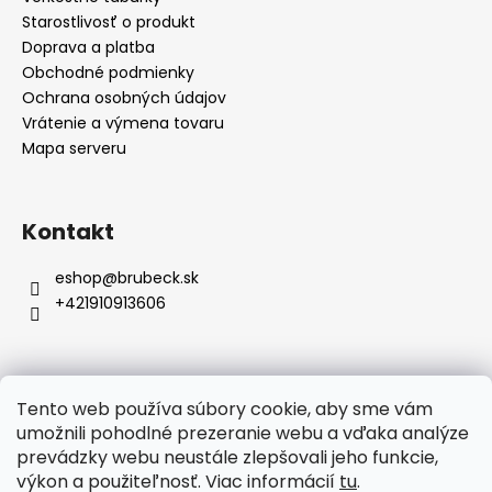
i
e
Starostlivosť o produkt
Doprava a platba
Obchodné podmienky
Ochrana osobných údajov
Vrátenie a výmena tovaru
Mapa serveru
Kontakt
eshop
@
brubeck.sk
+421910913606
Tento web používa súbory cookie, aby sme vám
Prijímame online platby
umožnili pohodlné prezeranie webu a vďaka analýze
prevádzky webu neustále zlepšovali jeho funkcie,
výkon a použiteľnosť. Viac informácií
tu
.