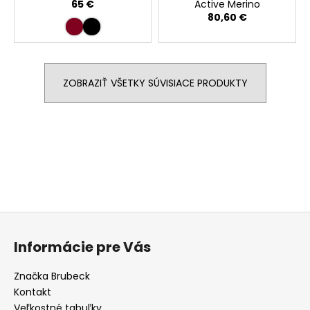
65 €
Active Merino
80,60 €
ZOBRAZIŤ VŠETKY SÚVISIACE PRODUKTY
Buďte prvý, kto napíše príspevok k tejto položke.
PRIDAŤ KOMENTÁR
Z
á
Informácie pre Vás
p
ä
Značka Brubeck
t
Kontakt
Veľkostné tabuľky