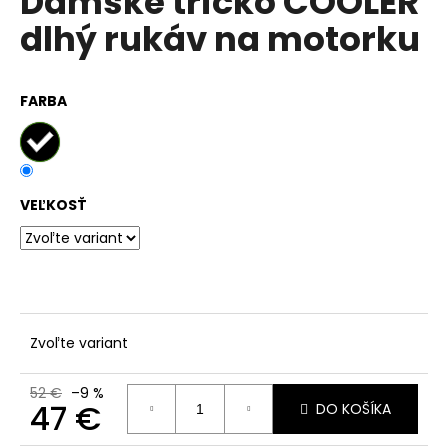
Dámske tričko COOLER
č
z
a
dlhý rukáv na motorku
5
m
hviezdičiek.
e
FARBA
VEĽKOSŤ
Zvoľte variant
52 €
–9 %
47 €
DO KOŠÍKA
Jednotková