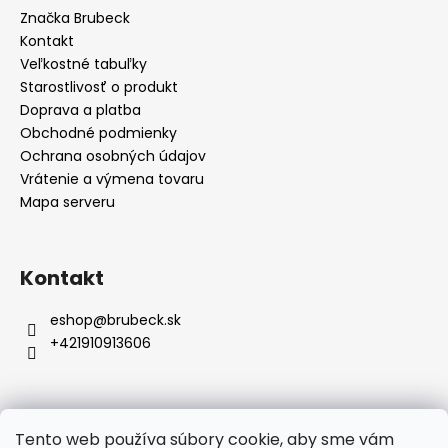
a
ä
Značka Brubeck
c
t
Kontakt
i
i
Veľkostné tabuľky
e
e
Starostlivosť o produkt
p
Doprava a platba
r
Obchodné podmienky
v
Ochrana osobných údajov
k
y
Vrátenie a výmena tovaru
v
Mapa serveru
ý
p
i
Kontakt
s
u
eshop
@
brubeck.sk
+421910913606
Tento web používa súbory cookie, aby sme vám