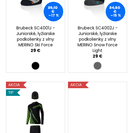
u
35,10
34,50
€
€
k
–17 %
–15 %
t
Brubeck SC4001J -
Brubeck SC4002J -
o
Juniorské, lyžiarske
Juniorské, lyžiarske
v
podkolienky z vlny
podkolienky z vlny
MERINO Ski Force
MERINO Snow Force
29 €
Light
29 €
AKCIA
AKCIA
TIP