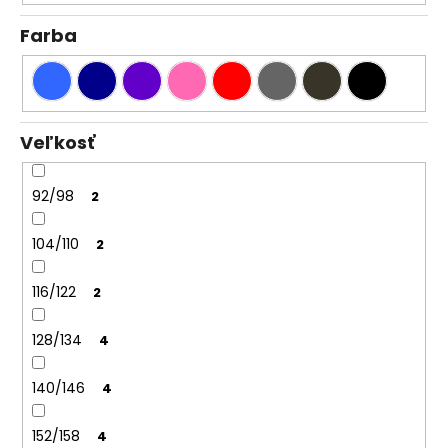
č
a
Farba
m
e
Veľkosť
92/98
2
104/110
2
116/122
2
128/134
4
140/146
4
152/158
4