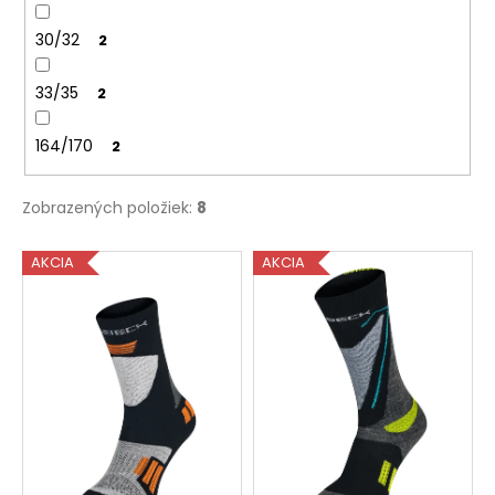
30/32
2
33/35
2
164/170
2
Zobrazených položiek:
8
V
AKCIA
AKCIA
ý
p
i
s
p
r
o
d