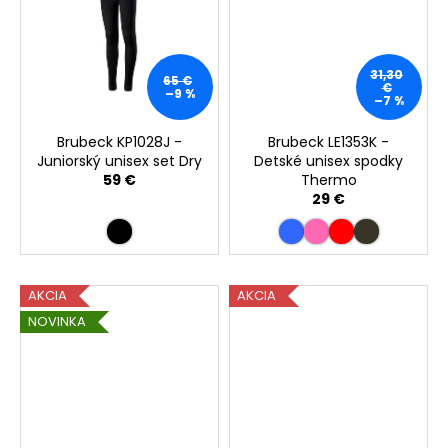
31,30
65 €
€
–9 %
–7 %
Brubeck KP1028J -
Brubeck LE1353K -
Juniorský unisex set Dry
Detské unisex spodky
59 €
Thermo
29 €
AKCIA
AKCIA
NOVINKA