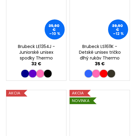
35,90
39,90
€
€
–10 %
–12 %
Brubeck LE1354J -
Brubeck LS1611K -
Juniorské unisex
Detské unisex tričko
spodky Thermo
dlhý rukáv Thermo
32 €
35 €
AKCIA
AKCIA
NOVINKA