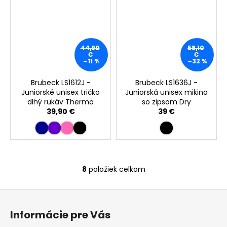
44,90
58,10
€
€
–11 %
–32 %
Brubeck LS1612J -
Brubeck LS1636J -
Juniorské unisex tričko
Juniorská unisex mikina
dlhý rukáv Thermo
so zipsom Dry
39,90 €
39 €
8
položiek celkom
O
v
Z
l
á
á
Informácie pre Vás
d
p