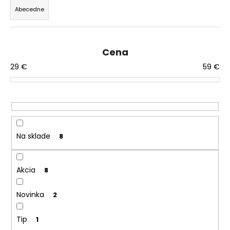
d
á
Abecedne
e
j
n
s
i
ť
Cena
e
?
29
€
59
€
p
r
o
d
HĽADAŤ
u
k
Na sklade
8
t
o
O
Akcia
8
d
v
p
Novinka
2
o
r
ú
Tip
1