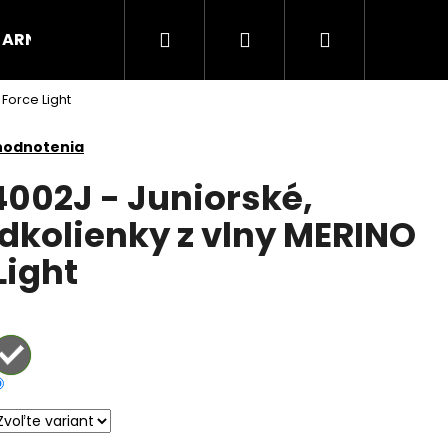
Hľadať
Prihlásenie
Nákupný
ARNOX
VÝPREDAJ
Force Light
košík
hodnotenia
002J - Juniorské,
odkolienky z vlny MERINO
Light