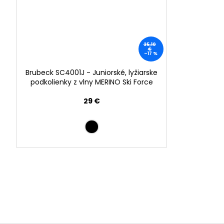
35,10
€
–17 %
Brubeck SC4001J - Juniorské, lyžiarske
podkolienky z vlny MERINO Ski Force
29 €
Buďte prvý, kto napíše príspevok k tejto položke.
PRIDAŤ KOMENTÁR