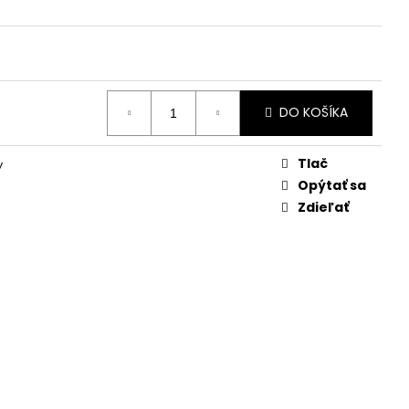
DO KOŠÍKA
Tlač
y
Opýtať sa
Zdieľať