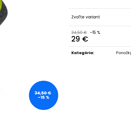
Zvoľte variant
34,50 €
–15 %
29 €
Jednotková
cena:
Kategória
:
Ponožk
34,50 €
–15 %