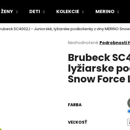
ŽENY
DETI
KOLEKCIE
MERINO
rubeck SC4002J - Juniorské, lyžiarske podkolienky z vlny MERINO Snow 
Čo potrebujete nájsť?
Priemerné
Neohodnotené
Podrobnosti 
hodnotenie
Brubeck SC4
produktu
HĽADAŤ
je
lyžiarske p
0,0
z
Snow Force 
5
Odporúčame
hviezdičiek.
FARBA
VEĽKOSŤ