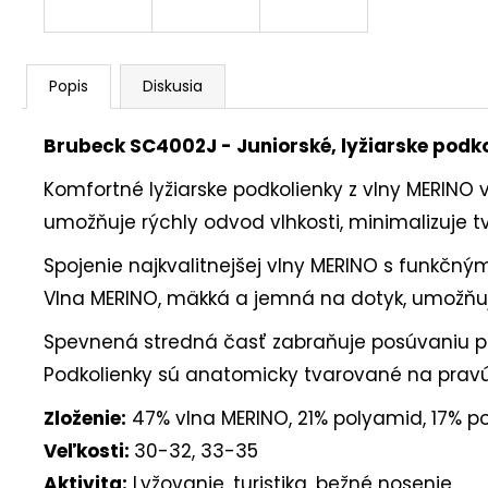
Popis
Diskusia
Brubeck SC4002J - Juniorské, lyžiarske podko
Komfortné lyžiarske podkolienky z vlny MERINO 
umožňuje rýchly odvod vlhkosti, minimalizuje tv
Spojenie najkvalitnejšej vlny MERINO s funkč
Vlna MERINO, mäkká a jemná na dotyk, umožňuj
Spevnená stredná časť zabraňuje posúvaniu p
Podkolienky sú anatomicky tvarované na pravú 
Zloženie:
47% vlna MERINO, 21% polyamid, 17% pol
Veľkosti:
30-32, 33-35
Aktivita:
Lyžovanie, turistika, bežné nosenie