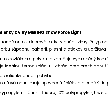
lienky z vlny MERINO Snow Force Light
vhodné na outdoorové aktivity počas zimy. Polypropyl
orbu zápachu, baktérií, pliesní a otlakov a udržiava
ným mikrovláknom polyamid zaručuje výnimočný komf
e ideálnu termoizoláciu – chráni pred prechladnut
odkolienky počas pohybu.
a ľavú nohu, majú spevnenú špičku a ploché šitie p
ypropylén s iónmi striebra, 10% polypropylén, 5% el