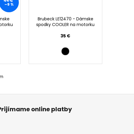
44 €
–9 %
ánske
Brubeck LE12470 - Dámske
otorku
spodky COOLER na motorku
35 €
om
Prijímame online platby