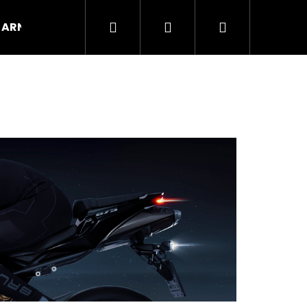
Hľadať
Prihlásenie
Nákupný
ARNOX
VÝPREDAJ
košík