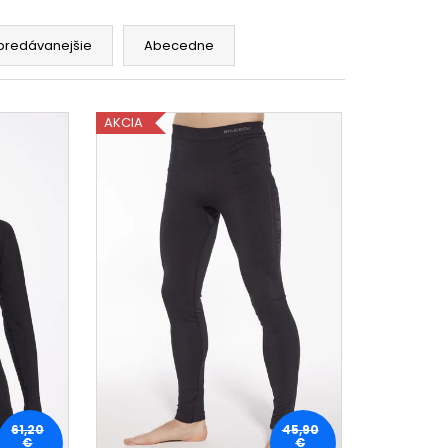
predávanejšie
Abecedne
AKCIA
61,20
45,90
€
€