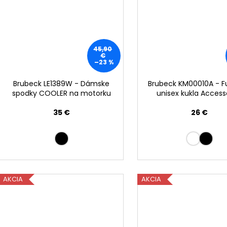
45,90
€
–23 %
Brubeck LE1389W - Dámske
Brubeck KM00010A - 
spodky COOLER na motorku
unisex kukla Access
35 €
26 €
AKCIA
AKCIA