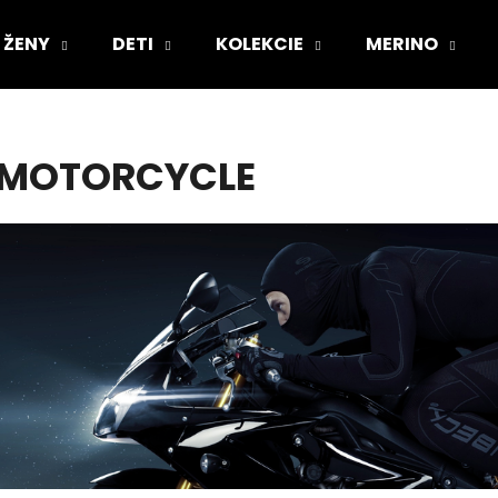
ŽENY
DETI
KOLEKCIE
MERINO
Čo potrebujete nájsť?
MOTORCYCLE
HĽADAŤ
Odporúčame