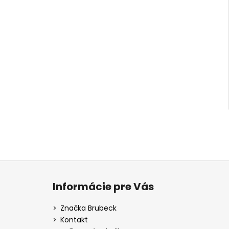
Z
á
Informácie pre Vás
p
ä
Značka Brubeck
t
Kontakt