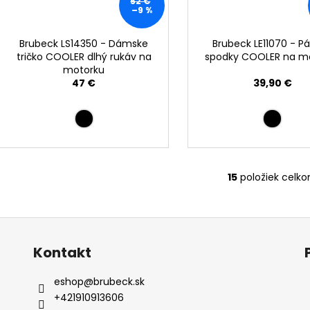
52 €
–9 %
Brubeck LS14350 - Dámske
Brubeck LE11070 - P
tričko COOLER dlhý rukáv na
spodky COOLER na m
motorku
47 €
39,90 €
15
položiek celk
O
v
l
á
d
Kontakt
a
c
eshop
@
brubeck.sk
i
+421910913606
e