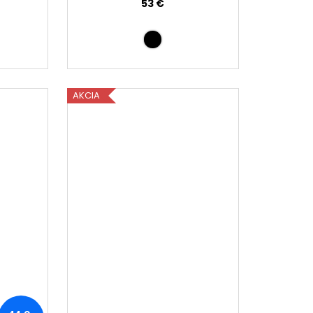
53 €
AKCIA