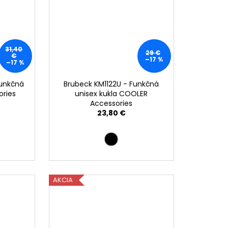
31,40
29 €
€
–17 %
–17 %
Funkčná
Brubeck KM1122U - Funkčná
ories
unisex kukla COOLER
Accessories
23,80 €
AKCIA