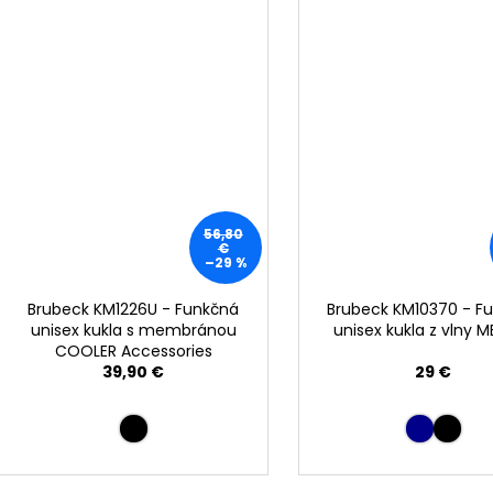
56,80
€
–29 %
Brubeck KM1226U - Funkčná
Brubeck KM10370 - F
unisex kukla s membránou
unisex kukla z vlny 
COOLER Accessories
39,90 €
29 €