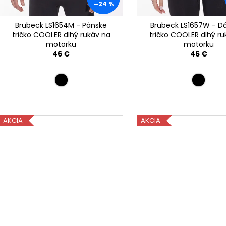
v
–24 %
Brubeck LS1654M - Pánske
Brubeck LS1657W - 
tričko COOLER dlhý rukáv na
tričko COOLER dlhý r
motorku
motorku
46 €
46 €
AKCIA
AKCIA