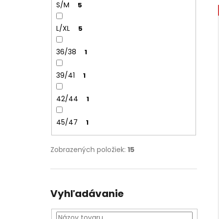
S/M
5
L/XL
5
36/38
1
39/41
1
42/44
1
45/47
1
Zobrazených položiek:
15
Vyhľadávanie