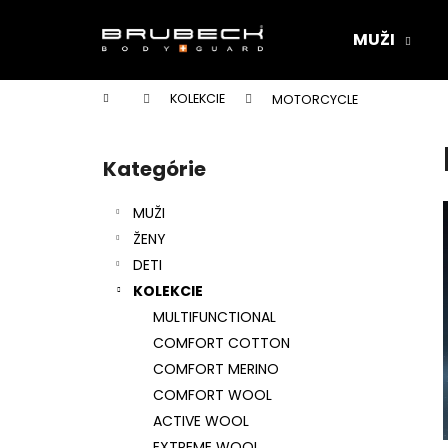
K
Prejsť
na
o
MUŽI
obsah
Späť
Späť
š
do
do
í
Domov
KOLEKCIE
MOTORCYCLE
k
obchodu
obchodu
B
o
Kategórie
Preskočiť
č
kategórie
n
MUŽI
ý
ŽENY
p
DETI
a
KOLEKCIE
n
MULTIFUNCTIONAL
e
COMFORT COTTON
l
COMFORT MERINO
COMFORT WOOL
ACTIVE WOOL
EXTREME WOOL