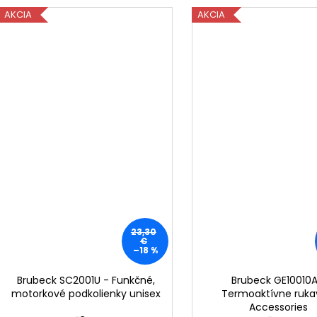
AKCIA
AKCIA
23,30
€
–18 %
Brubeck SC2001U - Funkčné,
Brubeck GE10010A
motorkové podkolienky unisex
Termoaktívne ruka
Accessories