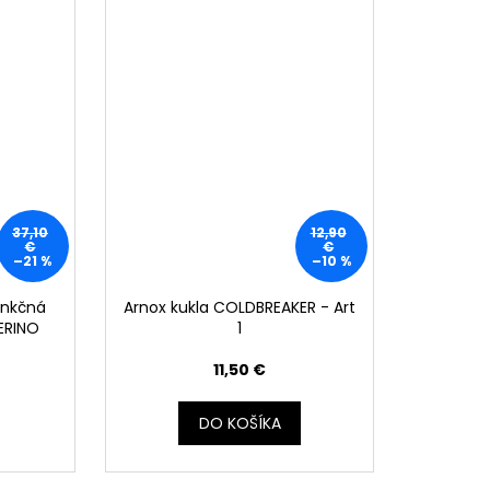
37,10
12,90
€
€
–21 %
–10 %
unkčná
Arnox kukla COLDBREAKER - Art
MERINO
1
11,50 €
DO KOŠÍKA