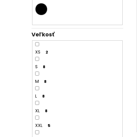
Veľkosť
XS
2
S
8
M
8
L
8
XL
8
XXL
5