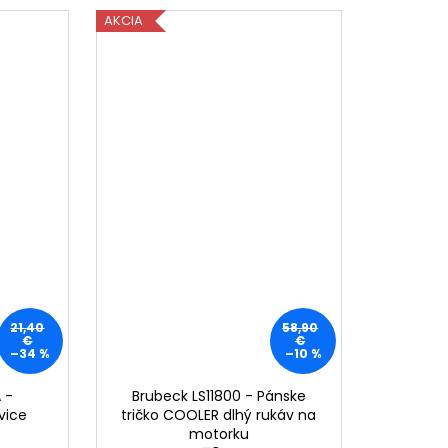
AKCIA
21,40
58,90
€
€
–34 %
–10 %
 -
Brubeck LS11800 - Pánske
vice
tričko COOLER dlhý rukáv na
motorku