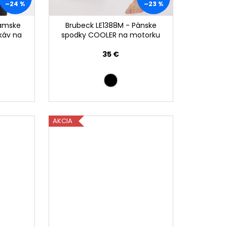
–24 %
–23 %
Dámske
Brubeck LE1388M - Pánske
ukáv na
spodky COOLER na motorku
35 €
AKCIA