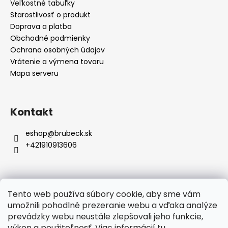
i
Veľkostné tabuľky
e
Starostlivosť o produkt
Doprava a platba
Obchodné podmienky
Ochrana osobných údajov
Vrátenie a výmena tovaru
Mapa serveru
Kontakt
eshop
@
brubeck.sk
+421910913606
Tento web používa súbory cookie, aby sme vám
Prijímame online platby
umožnili pohodlné prezeranie webu a vďaka analýze
prevádzky webu neustále zlepšovali jeho funkcie,
výkon a použiteľnosť. Viac informácií
tu
.