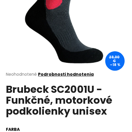
á
j
s
ť
?
23,30
€
–18 %
HĽADAŤ
Priemerné
Neohodnotené
Podrobnosti hodnotenia
hodnotenie
Brubeck SC2001U -
produktu
je
O
Funkčné, motorkové
0,0
d
z
p
podkolienky unisex
5
o
hviezdičiek.
r
ú
FARBA