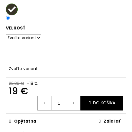
č
a
m
e
VEĽKOSŤ
Zvoľte variant
23,30 €
–18 %
19 €
Jednotková
DO KOŠÍKA
cena:
Opýtať sa
Zdieľať