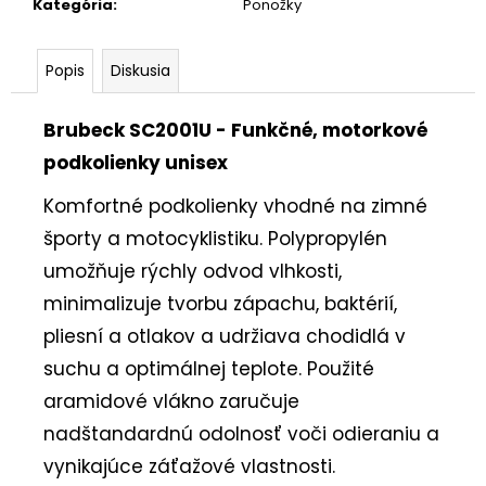
Kategória
:
Ponožky
Popis
Diskusia
Brubeck SC2001U - Funkčné, motorkové
podkolienky unisex
Komfortné podkolienky vhodné na zimné
športy a motocyklistiku. Polypropylén
umožňuje rýchly odvod vlhkosti,
minimalizuje tvorbu zápachu, baktérií,
pliesní a otlakov a udržiava chodidlá v
suchu a optimálnej teplote. Použité
aramidové vlákno zaručuje
nadštandardnú odolnosť voči odieraniu a
vynikajúce záťažové vlastnosti.