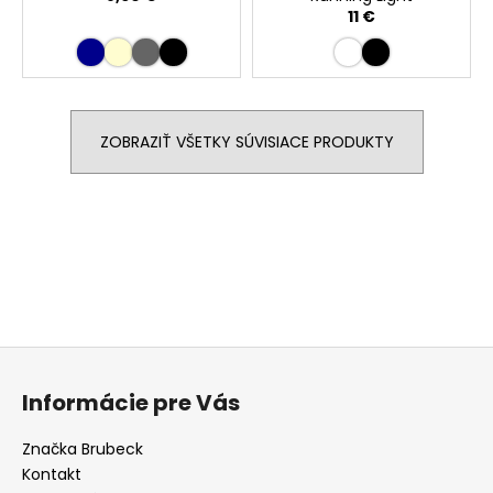
11 €
ZOBRAZIŤ VŠETKY SÚVISIACE PRODUKTY
Buďte prvý, kto napíše príspevok k tejto položke.
PRIDAŤ KOMENTÁR
Z
á
Informácie pre Vás
p
ä
Značka Brubeck
t
Kontakt