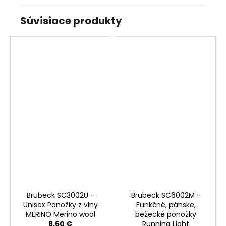
Súvisiace produkty
Brubeck SC3002U -
Brubeck SC6002M -
Unisex Ponožky z vlny
Funkčné, pánske,
MERINO Merino wool
bežecké ponožky
8,60 €
Running Light