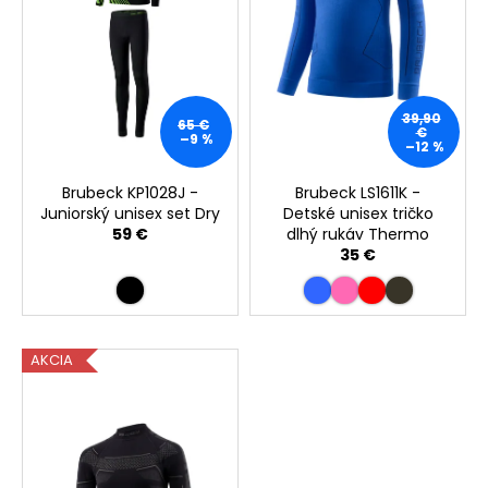
p
r
o
d
u
39,90
65 €
€
k
–9 %
–12 %
t
Brubeck KP1028J -
Brubeck LS1611K -
o
Juniorský unisex set Dry
Detské unisex tričko
v
59 €
dlhý rukáv Thermo
35 €
AKCIA