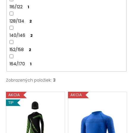
č
a
116/122
1
m
e
128/134
2
140/146
2
152/158
2
164/170
1
Zobrazených položiek:
3
V
AKCIA
AKCIA
ý
TIP
p
i
s