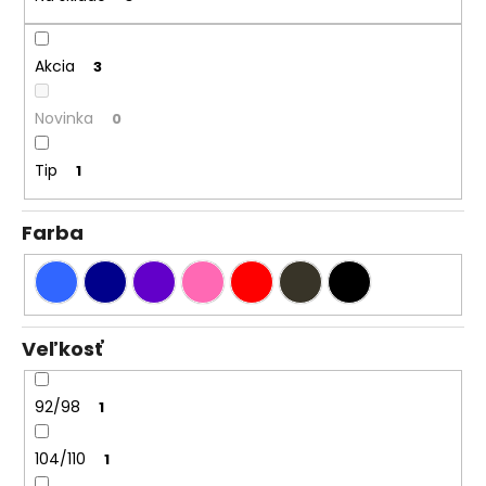
t
á
o
j
Akcia
3
v
s
ť
Novinka
0
?
Tip
1
Farba
HĽADAŤ
O
Veľkosť
d
p
92/98
1
o
r
104/110
1
ú