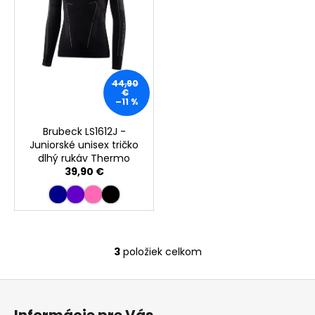
44,90
€
–11 %
Brubeck LS1612J -
Juniorské unisex tričko
dlhý rukáv Thermo
39,90 €
3
položiek celkom
O
v
Z
l
á
á