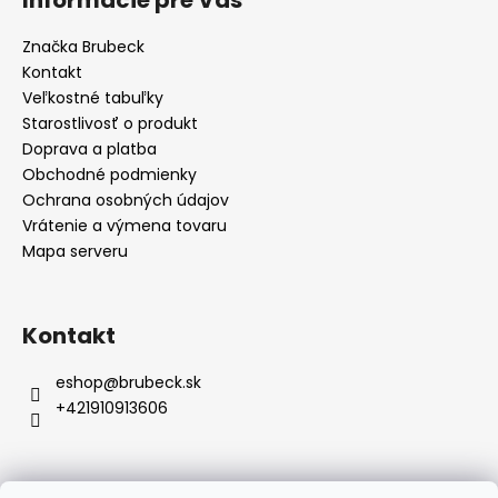
Informácie pre Vás
d
p
a
ä
Značka Brubeck
c
t
Kontakt
i
i
Veľkostné tabuľky
e
e
Starostlivosť o produkt
p
Doprava a platba
r
Obchodné podmienky
v
Ochrana osobných údajov
k
y
Vrátenie a výmena tovaru
v
Mapa serveru
ý
p
i
Kontakt
s
u
eshop
@
brubeck.sk
+421910913606