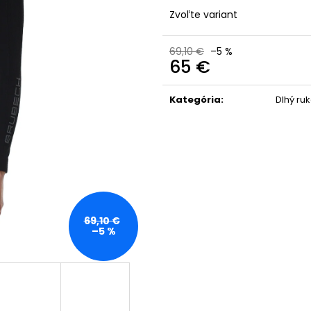
Zvoľte variant
69,10 €
–5 %
65 €
Jednotková
cena:
Kategória
:
Dlhý ru
69,10 €
–5 %