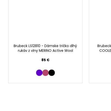
Brubeck LS12810 - Dámske tričko dlhý
Brubeck
rukáv z vlny MERINO Active Wool
COOLER
85 €
Buďte prvý, kto napíše príspevok k tejto položke.
PRIDAŤ KOMENTÁR