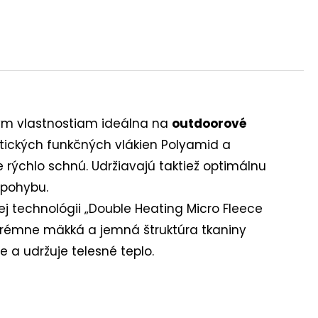
ným vlastnostiam ideálna na
outdoorové
tických funkčných vlákien Polyamid a
 rýchlo schnú. Udržiavajú taktiež optimálnu
 pohybu.
j technológii „Double Heating Micro Fleece
xtrémne mäkká a jemná štruktúra tkaniny
 a udržuje telesné teplo.