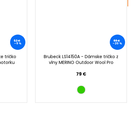
pro
52 €
99 €
–9 %
–20 %
e tričko
Brubeck LS14150A - Dámske tričko z
motorku
vlny MERINO Outdoor Wool Pro
79 €