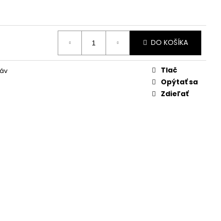
DO KOŠÍKA
Tlač
káv
Opýtať sa
Zdieľať