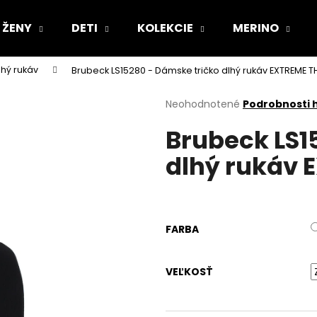
ŽENY
DETI
KOLEKCIE
MERINO
lhý rukáv
Brubeck LS15280 - Dámske tričko dlhý rukáv EXTREME 
Čo potrebujete nájsť?
Priemerné
Neohodnotené
Podrobnosti 
hodnotenie
Brubeck LS1
produktu
HĽADAŤ
je
dlhý rukáv
0,0
z
5
Odporúčame
hviezdičiek.
FARBA
VEĽKOSŤ