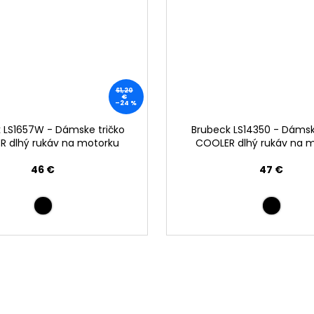
61,20
€
–24 %
 LS1657W - Dámske tričko
Brubeck LS14350 - Dámsk
 dlhý rukáv na motorku
COOLER dlhý rukáv na 
46 €
47 €