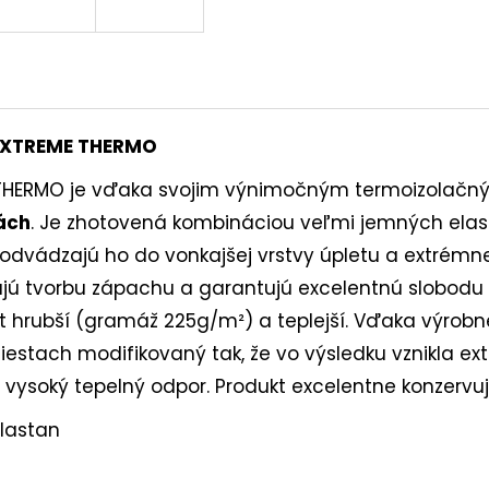
 EXTREME THERMO
ME THERMO je vďaka svojim výnimočným termoizolač
tách
. Je zhotovená kombináciou veľmi jemných elas
, odvádzajú ho do vonkajšej vrstvy úpletu a extrémne
ujú tvorbu zápachu a garantujú excelentnú slobodu
t hrubší (gramáž 225g/m²) a teplejší. Vďaka výrobne
estach modifikovaný tak, že vo výsledku vznikla e
ysoký tepelný odpor. Produkt excelentne konzervuje
lastan