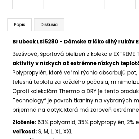
Popis
Diskusia
Brubeck LS15280 - Dámske tričko dlhý rukáv
Bezšvová, športová bielizeň z kolekcie EXTRE
aktivity v nízkych až extrémne nízkych teplo
Polypropylén, ktoré veľmi rýchlo absorbujú pot
telesnú teplotu za každého počasia, minimaliz
Oproti kolekciám Thermo a DRY je tento produk
Technology“ je povrch tkaniny na vybraných mi
príjemná na dotyk, ktorá má zároveň extrémne v
Zloženie:
63% polyamid, 35% polypropylén, 2% e
Veľkosti:
S, M, L, XL, XXL