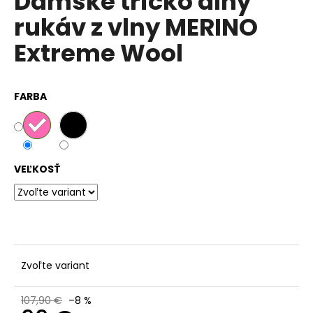
Dámske tričko dlhý
č
z
a
rukáv z vlny MERINO
5
m
hviezdičiek.
Extreme Wool
e
FARBA
VEĽKOSŤ
Zvoľte variant
107,90 €
–8 %