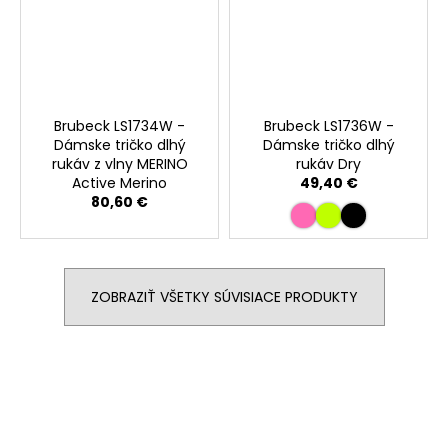
Brubeck LS1734W -
Brubeck LS1736W -
Dámske tričko dlhý
Dámske tričko dlhý
rukáv z vlny MERINO
rukáv Dry
Active Merino
49,40 €
80,60 €
ZOBRAZIŤ VŠETKY SÚVISIACE PRODUKTY
Buďte prvý, kto napíše príspevok k tejto položke.
PRIDAŤ KOMENTÁR