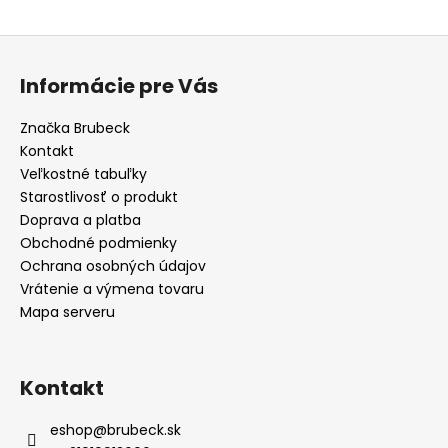
Z
á
Informácie pre Vás
p
ä
Značka Brubeck
t
Kontakt
i
Veľkostné tabuľky
e
Starostlivosť o produkt
Doprava a platba
Obchodné podmienky
Ochrana osobných údajov
Vrátenie a výmena tovaru
Mapa serveru
Kontakt
eshop
@
brubeck.sk