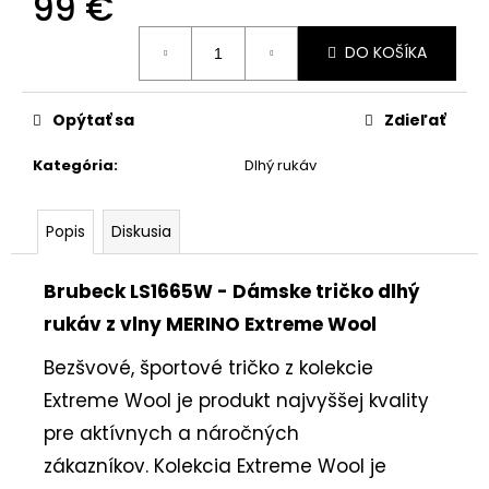
99 €
Jednotková
DO KOŠÍKA
cena:
Opýtať sa
Zdieľať
Kategória
:
Dlhý rukáv
Popis
Diskusia
Brubeck LS1665W - Dámske tričko dlhý
rukáv z vlny MERINO Extreme Wool
Bezšvové, športové tričko z kolekcie
Extreme Wool je produkt najvyššej kvality
pre aktívnych a náročných
zákazníkov. Kolekcia Extreme Wool je