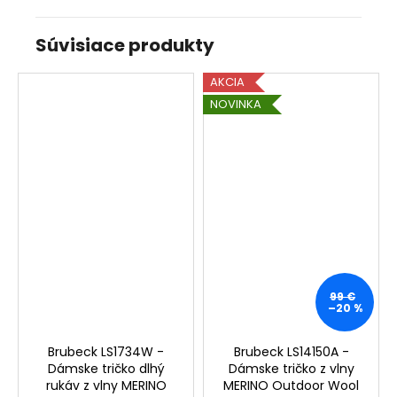
Súvisiace produkty
AKCIA
NOVINKA
99 €
–20 %
Brubeck LS1734W -
Brubeck LS14150A -
Dámske tričko dlhý
Dámske tričko z vlny
rukáv z vlny MERINO
MERINO Outdoor Wool