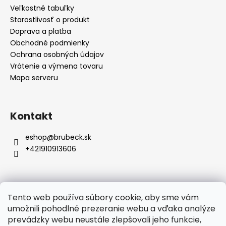
i
Veľkostné tabuľky
e
Starostlivosť o produkt
Doprava a platba
Obchodné podmienky
Ochrana osobných údajov
Vrátenie a výmena tovaru
Mapa serveru
Kontakt
eshop
@
brubeck.sk
+421910913606
Tento web používa súbory cookie, aby sme vám
Prijímame online platby
umožnili pohodlné prezeranie webu a vďaka analýze
prevádzky webu neustále zlepšovali jeho funkcie,