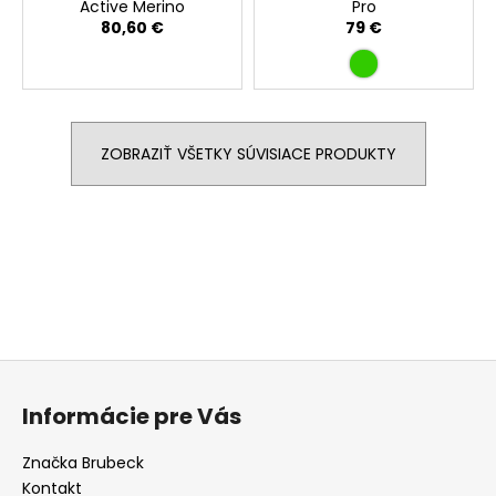
Active Merino
Pro
80,60 €
79 €
ZOBRAZIŤ VŠETKY SÚVISIACE PRODUKTY
Buďte prvý, kto napíše príspevok k tejto položke.
PRIDAŤ KOMENTÁR
Z
á
Informácie pre Vás
p
ä
Značka Brubeck
t
Kontakt