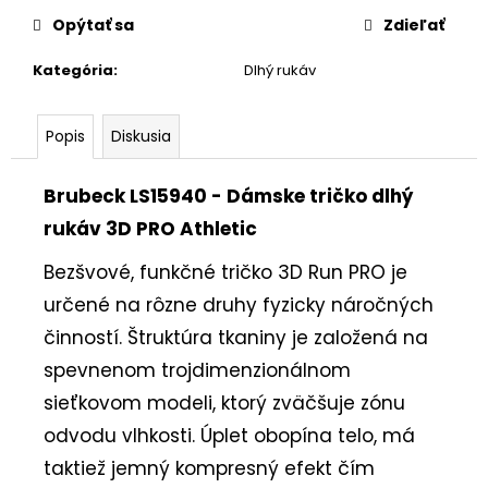
cena:
Opýtať sa
Zdieľať
Kategória
:
Dlhý rukáv
Popis
Diskusia
Brubeck LS15940 - Dámske tričko dlhý
rukáv 3D PRO Athletic
Bezšvové, funkčné tričko 3D Run PRO je
určené na rôzne druhy fyzicky náročných
činností. Štruktúra tkaniny je založená na
spevnenom trojdimenzionálnom
sieťkovom modeli, ktorý zväčšuje zónu
odvodu vlhkosti. Úplet obopína telo, má
taktiež jemný kompresný efekt čím