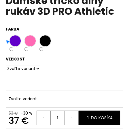
Dámské tričko dlhý
č
z
a
rukáv 3D PRO Athletic
5
m
hviezdičiek.
e
FARBA
VEĽKOSŤ
Zvoľte variant
53 €
–30 %
37 €
DO KOŠÍKA
Jednotková