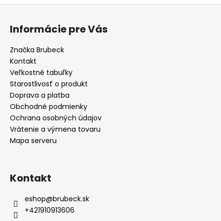
Z
á
Informácie pre Vás
p
ä
Značka Brubeck
t
Kontakt
i
Veľkostné tabuľky
e
Starostlivosť o produkt
Doprava a platba
Obchodné podmienky
Ochrana osobných údajov
Vrátenie a výmena tovaru
Mapa serveru
Kontakt
eshop
@
brubeck.sk
+421910913606