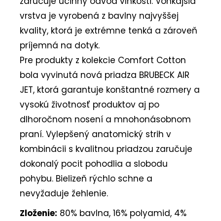
zaručuje účinný odvod vlhkosti. Vonkajšia
vrstva je vyrobená z bavlny najvyššej
kvality, ktorá je extrémne tenká a zároveň
príjemná na dotyk.
Pre produkty z kolekcie Comfort Cotton
bola vyvinutá nová priadza BRUBECK AIR
JET, ktorá garantuje konštantné rozmery a
vysokú životnosť produktov aj po
dlhoročnom nosení a mnohonásobnom
praní. Vylepšený anatomický strih v
kombinácii s kvalitnou priadzou zaručuje
dokonalý pocit pohodlia a slobodu
pohybu. Bielizeň rýchlo schne a
nevyžaduje žehlenie.
Zloženie:
80% bavlna, 16% polyamid, 4%