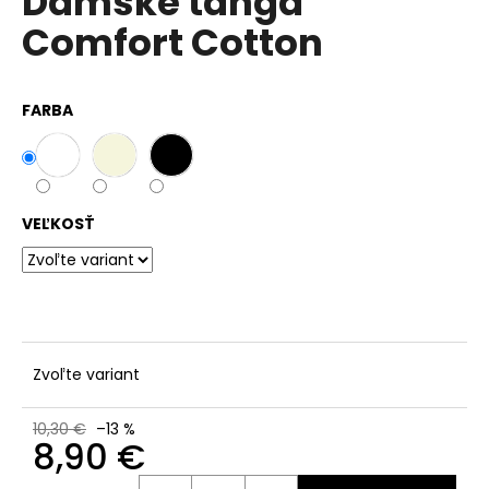
Dámske tangá
č
z
a
Comfort Cotton
5
m
hviezdičiek.
e
FARBA
VEĽKOSŤ
Zvoľte variant
10,30 €
–13 %
8,90 €
Jednotková