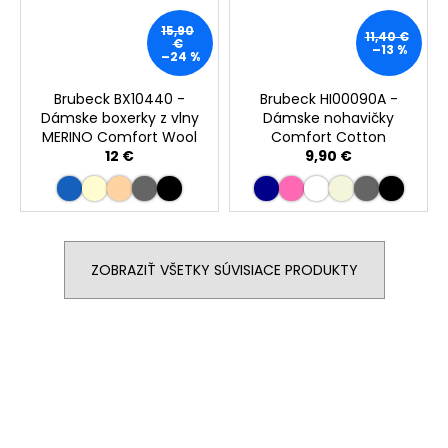
15,90
11,40 €
€
–13 %
–24 %
Brubeck BX10440 -
Brubeck HI00090A -
Dámske boxerky z vlny
Dámske nohavičky
MERINO Comfort Wool
Comfort Cotton
12 €
9,90 €
ZOBRAZIŤ VŠETKY SÚVISIACE PRODUKTY
Buďte prvý, kto napíše príspevok k tejto položke.
PRIDAŤ KOMENTÁR