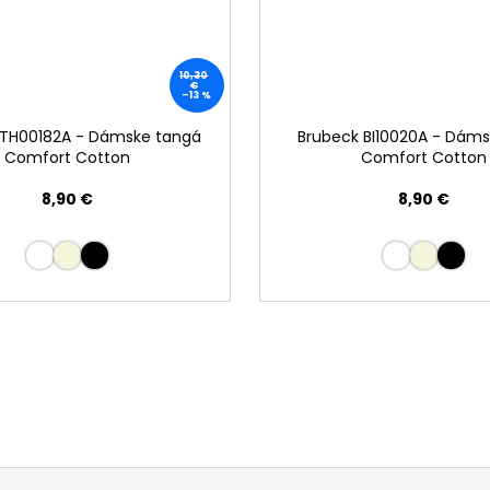
10,30
€
–13 %
 TH00182A - Dámske tangá
Brubeck BI10020A - Dámsk
Comfort Cotton
Comfort Cotton
8,90 €
8,90 €