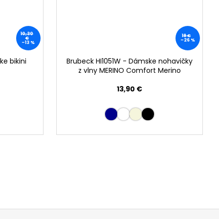
10,30
19 €
€
–26 %
–13 %
e bikini
Brubeck HI1051W - Dámske nohavičky
z vlny MERINO Comfort Merino
13,90 €