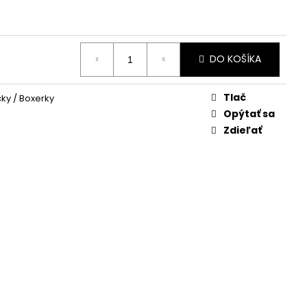
DO KOŠÍKA
Tlač
ky / Boxerky
Opýtať sa
Zdieľať