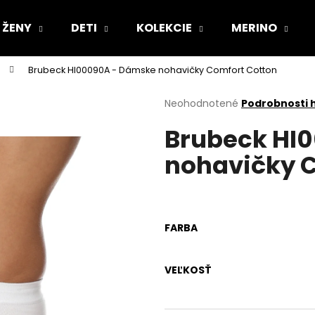
ŽENY
DETI
KOLEKCIE
MERINO
Brubeck HI00090A - Dámske nohavičky Comfort Cotton
Čo potrebujete nájsť?
Priemerné
Neohodnotené
Podrobnosti 
hodnotenie
Brubeck HI
produktu
HĽADAŤ
je
nohavičky 
0,0
z
5
Odporúčame
hviezdičiek.
FARBA
VEĽKOSŤ