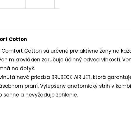
ort Cotton
 Comfort Cotton sú určené pre aktívne ženy na kaž
ch mikrovlákien zaručuje účinný odvod vlhkosti. Von
jemná na dotyk.
vinutá nová priadza BRUBECK AIR JET, ktorá garantu
obnom praní. Vylepšený anatomický strih v kombiná
lo schne a nevyžaduje žehlenie.
n