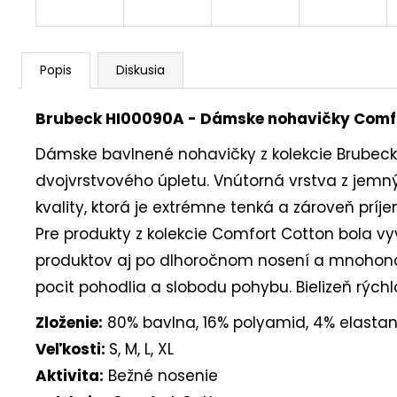
Popis
Diskusia
Brubeck HI00090A - Dámske nohavičky Comf
Dámske bavlnené nohavičky z kolekcie Brubeck
dvojvrstvového úpletu. Vnútorná vrstva z jemný
kvality, ktorá je extrémne tenká a zároveň prí
Pre produkty z kolekcie Comfort Cotton bola vy
produktov aj po dlhoročnom nosení a mnohonás
pocit pohodlia a slobodu pohybu. Bielizeň rých
Zloženie:
80% bavlna, 16% polyamid, 4% elasta
Veľkosti:
S, M, L, XL
Aktivita:
Bežné nosenie