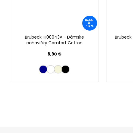
10,30
€
–13 %
Brubeck HI00043A - Dámske
Brubeck
nohavičky Comfort Cotton
8,90 €
Buďte prvý, kto napíše príspevok k tejto položke.
PRIDAŤ KOMENTÁR
Z