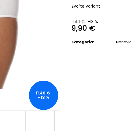
Zvoľte variant
11,40 €
–13 %
9,90 €
Jednotková
cena:
Kategória
:
Nohavič
11,40 €
–13 %