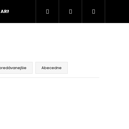
Hľadať
Prihlásenie
Nákupný
ARNOX
VÝPREDAJ
košík
predávanejšie
Abecedne