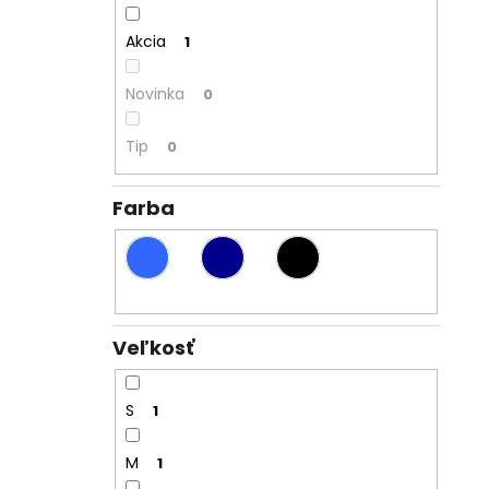
Akcia
1
Novinka
0
Tip
0
Farba
Veľkosť
S
1
M
1