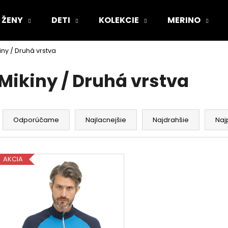
ŽENY
DETI
KOLEKCIE
MERINO
iny / Druhá vrstva
Čo potrebujete nájsť?
Mikiny / Druhá vrstva
HĽADAŤ
R
a
Odporúčame
Najlacnejšie
Najdrahšie
Naj
d
Odporúčame
e
V
n
AKCIA
ý
i
p
e
i
p
s
r
p
o