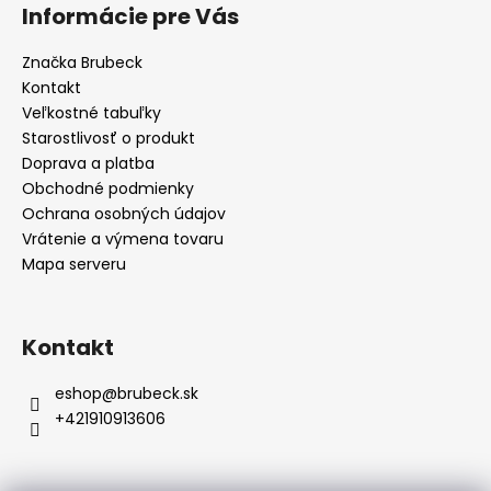
á
Informácie pre Vás
p
ä
Značka Brubeck
t
Kontakt
i
Veľkostné tabuľky
e
Starostlivosť o produkt
Doprava a platba
Obchodné podmienky
Ochrana osobných údajov
Vrátenie a výmena tovaru
Mapa serveru
Kontakt
eshop
@
brubeck.sk
+421910913606