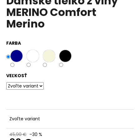
Dámske tielko z vlny
č
z
a
MERINO Comfort
5
m
hviezdičiek.
Merino
e
FARBA
VEĽKOSŤ
Zvoľte variant
45,90 €
–30 %