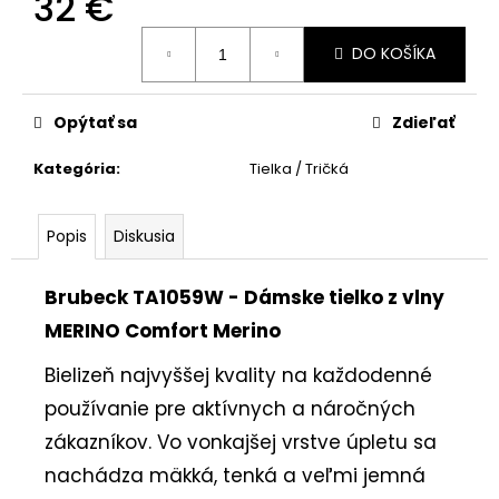
32 €
Jednotková
DO KOŠÍKA
cena:
Opýtať sa
Zdieľať
Kategória
:
Tielka / Tričká
Popis
Diskusia
Brubeck TA1059W - Dámske tielko z vlny
MERINO Comfort Merino
Bielizeň najvyššej kvality na každodenné
používanie pre aktívnych a náročných
zákazníkov. Vo vonkajšej vrstve úpletu sa
nachádza mäkká, tenká a veľmi jemná