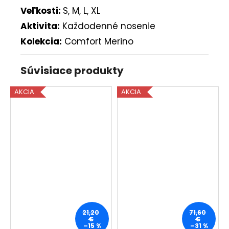
Veľkosti:
S, M, L, XL
Aktivita:
Každodenné nosenie
Kolekcia:
Comfort Merino
Súvisiace produkty
AKCIA
AKCIA
21,20
71,60
€
€
–15 %
–31 %