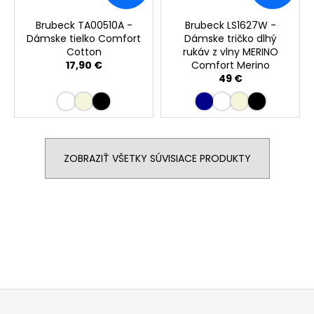
Brubeck TA00510A -
Brubeck LS1627W -
Dámske tielko Comfort
Dámske tričko dlhý
Cotton
rukáv z vlny MERINO
17,90 €
Comfort Merino
49 €
ZOBRAZIŤ VŠETKY SÚVISIACE PRODUKTY
Buďte prvý, kto napíše príspevok k tejto položke.
PRIDAŤ KOMENTÁR
Z