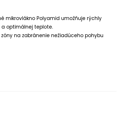
čné mikrovlákno Polyamid umožňuje rýchly
 a optimálnej teplote.
cké zóny na zabránenie nežiadúceho pohybu