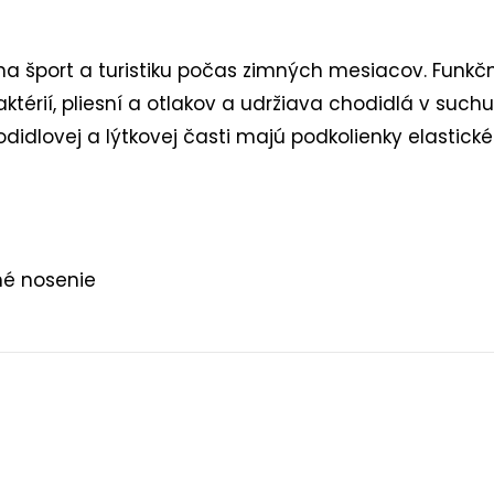
 na šport a turistiku počas zimných mesiacov. Funk
ktérií, pliesní a otlakov a udržiava chodidlá v suchu
hodidlovej a lýtkovej časti majú podkolienky elasti
žné nosenie