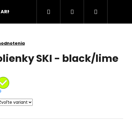
Hľadať
Prihlásenie
Nákupný
ARNOX
VÝPREDAJ
košík
hodnotenia
lienky SKI - black/lime