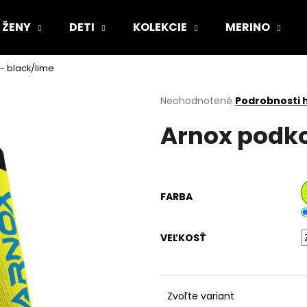
ŽENY
DETI
KOLEKCIE
MERINO
 - black/lime
Čo potrebujete nájsť?
Priemerné
Neohodnotené
Podrobnosti 
hodnotenie
Arnox podko
produktu
HĽADAŤ
je
0,0
z
5
Odporúčame
hviezdičiek.
FARBA
VEĽKOSŤ
Zvoľte variant