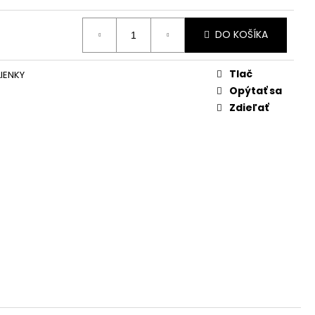
DO KOŠÍKA
Tlač
IENKY
Opýtať sa
Zdieľať