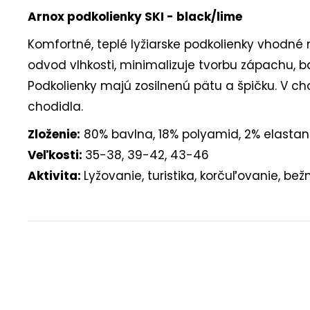
Arnox podkolienky SKI - black/lime
Komfortné, teplé lyžiarske podkolienky vhodné
odvod vlhkosti, minimalizuje tvorbu zápachu, ba
Podkolienky majú zosilnenú pätu a špičku. V c
chodidla.
Zloženie:
80% bavlna, 18% polyamid, 2% elastan
Veľkosti:
35-38, 39-42, 43-46
Aktivita:
Lyžovanie, t
uristika, korčuľovanie, be
Buďte prvý, kto napíše príspevok k tejto položke.
PRIDAŤ KOMENTÁR