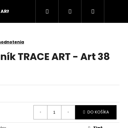
Hľadať
Prihlásenie
Nákupný
ARNOX
VÝPREDAJ
košík
hodnotenia
ník TRACE ART - Art 38
DO KOŠÍKA
Tlač