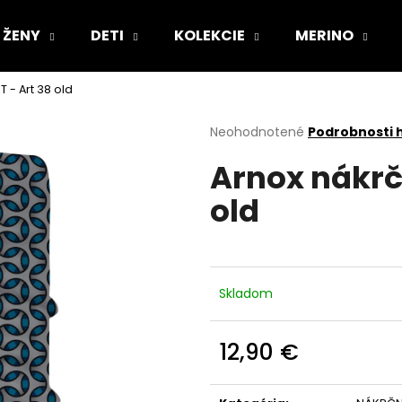
ŽENY
DETI
KOLEKCIE
MERINO
 - Art 38 old
Čo potrebujete nájsť?
Priemerné
Neohodnotené
Podrobnosti 
hodnotenie
Arnox nákrč
produktu
HĽADAŤ
je
old
0,0
z
5
Odporúčame
hviezdičiek.
Skladom
12,90 €
Jednotková
cena: