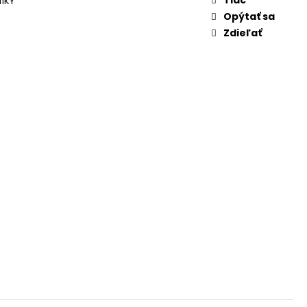
ÍKY
Opýtať sa
Zdieľať