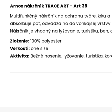
Arnox nákrčník TRACE ART - Art 38
Multifunkčný nákrčník na ochranu tváre, krku a
absorbuje pot, odvádza ho do vonkajšej vrstvy
Nákrčník je vhodný na lyžovanie, turistiku, beh, 
Zloženie:
100% polyester
Veľkosti:
one size
Aktivita:
Bežné nosenie, lyžovanie, turistika, kor
Buďte prvý, kto napíše príspevok k tejto položke.
PRIDAŤ KOMENTÁR
Z