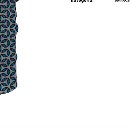
Kategória
:
NÁKRČN