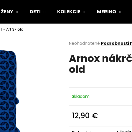
ŽENY
DETI
KOLEKCIE
MERINO
 - Art 37 old
Čo potrebujete nájsť?
Priemerné
Neohodnotené
Podrobnosti 
hodnotenie
Arnox nákrč
produktu
HĽADAŤ
je
old
0,0
z
5
Odporúčame
hviezdičiek.
Skladom
12,90 €
Jednotková
cena: