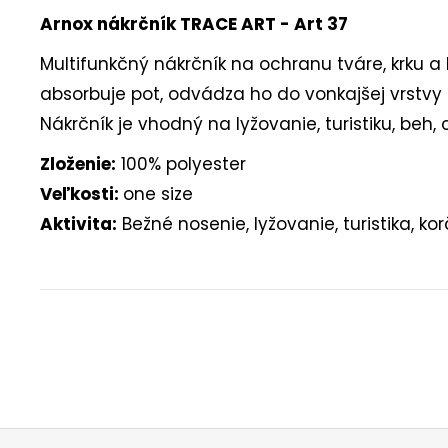
Arnox nákrčník TRACE ART - Art 37
Multifunkčný nákrčník na ochranu tváre, krku a
absorbuje pot, odvádza ho do vonkajšej vrstvy
Nákrčník je vhodný na lyžovanie, turistiku, beh, 
Zloženie:
100% polyester
Veľkosti:
one size
Aktivita:
Bežné nosenie, lyžovanie, turistika, kor
Buďte prvý, kto napíše príspevok k tejto položke.
PRIDAŤ KOMENTÁR
Z