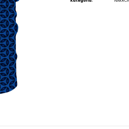
Kategória
:
NÁKRČN