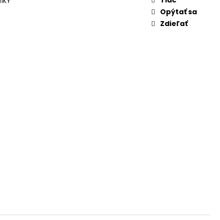
ÍKY
Opýtať sa
Zdieľať