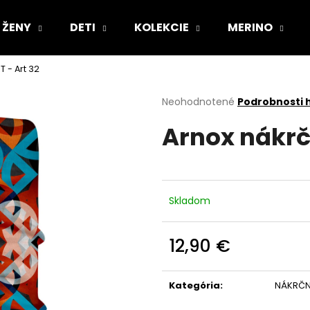
ŽENY
DETI
KOLEKCIE
MERINO
 - Art 32
Čo potrebujete nájsť?
Priemerné
Neohodnotené
Podrobnosti 
hodnotenie
Arnox nákrč
produktu
HĽADAŤ
je
0,0
z
5
Odporúčame
hviezdičiek.
Skladom
12,90 €
Jednotková
cena:
Kategória
:
NÁKRČN