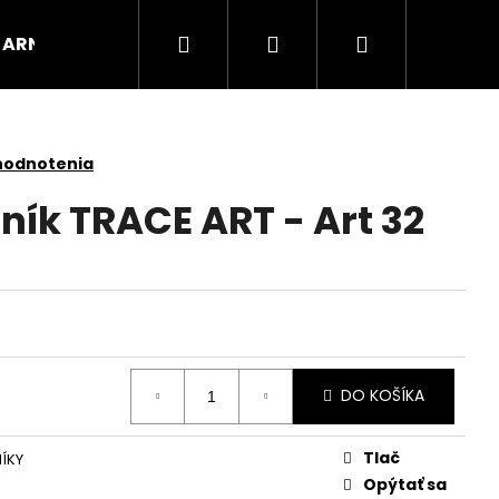
Hľadať
Prihlásenie
Nákupný
ARNOX
VÝPREDAJ
košík
hodnotenia
ník TRACE ART - Art 32
DO KOŠÍKA
Tlač
ÍKY
Opýtať sa