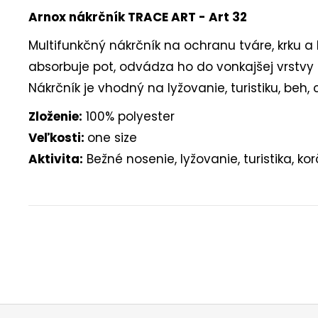
Arnox nákrčník TRACE ART - Art 32
Multifunkčný nákrčník na ochranu tváre, krku a
absorbuje pot, odvádza ho do vonkajšej vrstvy
Nákrčník je vhodný na lyžovanie, turistiku, beh, 
Zloženie:
100% polyester
Veľkosti:
one size
Aktivita:
Bežné nosenie, lyžovanie, turistika, kor
Buďte prvý, kto napíše príspevok k tejto položke.
PRIDAŤ KOMENTÁR
Z