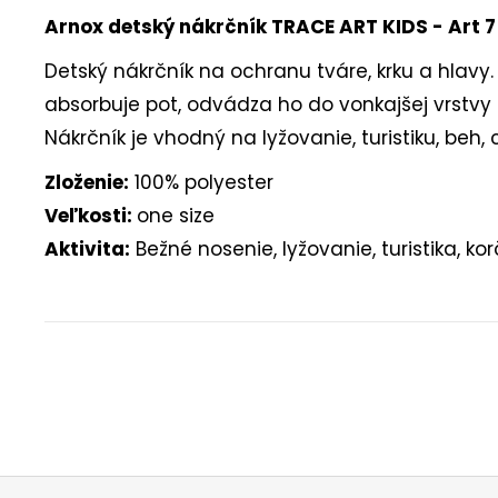
Arnox detský nákrčník TRACE ART KIDS - Art 7
Detský nákrčník na ochranu tváre, krku a hlavy
absorbuje pot, odvádza ho do vonkajšej vrstvy
Nákrčník je vhodný na lyžovanie, turistiku, beh, 
Zloženie:
100% polyester
Veľkosti:
one size
Aktivita:
Bežné nosenie, lyžovanie, turistika, kor
Buďte prvý, kto napíše príspevok k tejto položke.
PRIDAŤ KOMENTÁR
Z