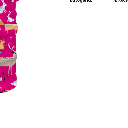
Kategória
:
NÁKRČN