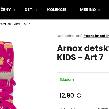
ŽENY
DETI
KOLEKCIE
MERINO
ACE ART KIDS - Art 7
Čo potrebujete nájsť?
Priemerné
Neohodnotené
Podrobnosti 
hodnotenie
Arnox detsk
produktu
HĽADAŤ
je
KIDS - Art 7
0,0
z
5
Odporúčame
hviezdičiek.
Skladom
12,90 €
Jednotková
cena: