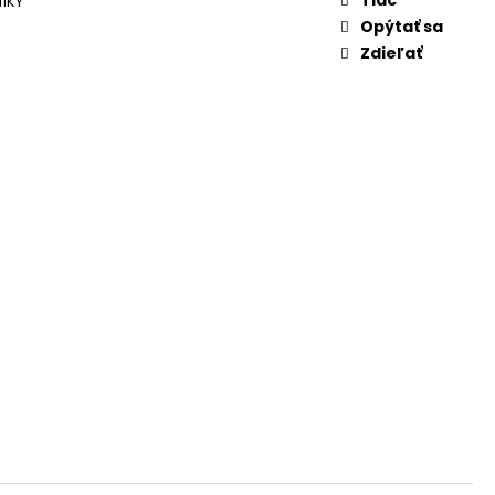
ÍKY
Opýtať sa
Zdieľať