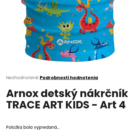
á
j
s
ť
?
HĽADAŤ
Priemerné
Neohodnotené
Podrobnosti hodnotenia
hodnotenie
Arnox detský nákrčník
produktu
je
O
TRACE ART KIDS - Art 4
0,0
d
z
p
5
o
hviezdičiek.
r
Položka bola vypredaná…
ú