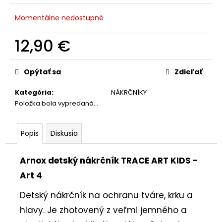
č
a
Momentálne nedostupné
m
e
12,90 €
Jednotková
cena:
Opýtať sa
Zdieľať
Kategória
:
NÁKRČNÍKY
Položka bola vypredaná…
Popis
Diskusia
Arnox detský nákrčník TRACE ART KIDS -
Art 4
Detský nákrčník na ochranu tváre, krku a
hlavy. Je zhotovený z veľmi jemného a