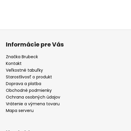
Buďte prvý, kto napíše príspevok k tejto položke.
PRIDAŤ KOMENTÁR
Z
á
Informácie pre Vás
p
ä
Značka Brubeck
t
Kontakt
i
Veľkostné tabuľky
e
Starostlivosť o produkt
Doprava a platba
Obchodné podmienky
Ochrana osobných údajov
Vrátenie a výmena tovaru
Mapa serveru