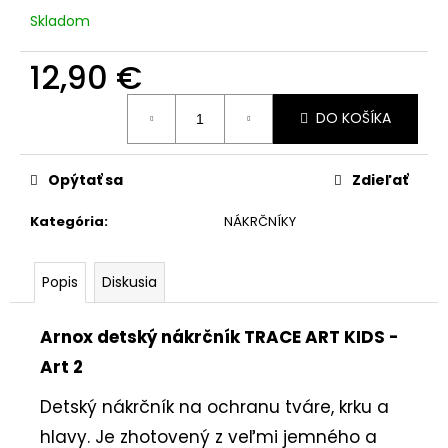
č
Skladom
a
m
12,90 €
e
Jednotková
DO KOŠÍKA
cena:
Opýtať sa
Zdieľať
Kategória
:
NÁKRČNÍKY
Popis
Diskusia
Arnox detský nákrčník TRACE ART KIDS -
Art 2
Detský nákrčník na ochranu tváre, krku a
hlavy. Je zhotovený z veľmi jemného a