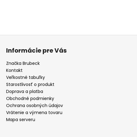
Buďte prvý, kto napíše príspevok k tejto položke.
PRIDAŤ KOMENTÁR
Z
á
Informácie pre Vás
p
ä
Značka Brubeck
t
Kontakt
i
Veľkostné tabuľky
e
Starostlivosť o produkt
Doprava a platba
Obchodné podmienky
Ochrana osobných údajov
Vrátenie a výmena tovaru
Mapa serveru