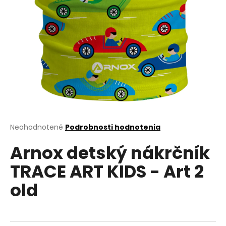
á
j
s
ť
?
HĽADAŤ
Priemerné
Neohodnotené
Podrobnosti hodnotenia
hodnotenie
Arnox detský nákrčník
produktu
je
O
TRACE ART KIDS - Art 2
0,0
d
z
p
old
5
o
hviezdičiek.
r
ú