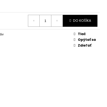
DO KOŠÍKA
Tlač
káv
Opýtať sa
Zdieľať