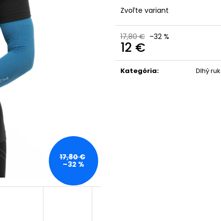
Zvoľte variant
17,80 €
–32 %
12 €
Jednotková
cena:
Kategória
:
Dlhý ru
17,80 €
–32 %