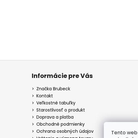
Buďte prvý, kto napíše príspevok k tejto položke.
PRIDAŤ KOMENTÁR
Z
á
Informácie pre Vás
p
ä
Značka Brubeck
t
Kontakt
i
Veľkostné tabuľky
e
Starostlivosť o produkt
Doprava a platba
Obchodné podmienky
Ochrana osobných údajov
Tento web 