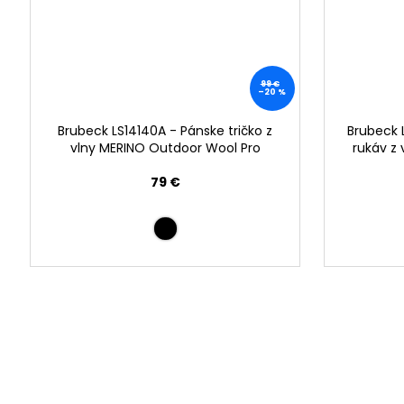
99 €
–20 %
Brubeck LS14140A - Pánske tričko z
Brubeck L
vlny MERINO Outdoor Wool Pro
rukáv z
79 €
AKCIA