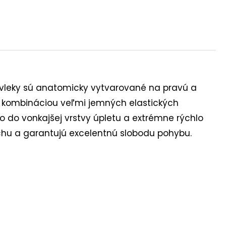
ávleky sú anatomicky vytvarované na pravú a
né kombináciou veľmi jemných elastických
o do vonkajšej vrstvy úpletu a extrémne rýchlo
achu a garantujú excelentnú slobodu pohybu.