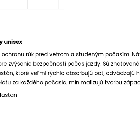
ky unisex
 na ochranu rúk pred vetrom a studeným počasím. N
 pre zvýšenie bezpečnosti počas jazdy. Sú zhotove
stán, ktoré veľmi rýchlo absorbujú pot, odvádzajú h
eplotu za každého počasia, minimalizujú tvorbu záp
elastan