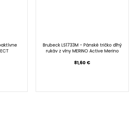
oaktívne
Brubeck LS1733M - Pánské tričko dlhý
TECT
rukáv z vlny MERINO Active Merino
81,60 €