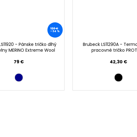
120 €
–34 %
S11920 - Pánske tričko dlhý
Brubeck LS11290A - Term
 vlny MERINO Extreme Wool
pracovné tričko PRO
79 €
42,30 €