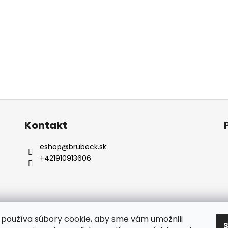
Kontakt
eshop
@
brubeck.sk
+421910913606
používa súbory cookie, aby sme vám umožnili