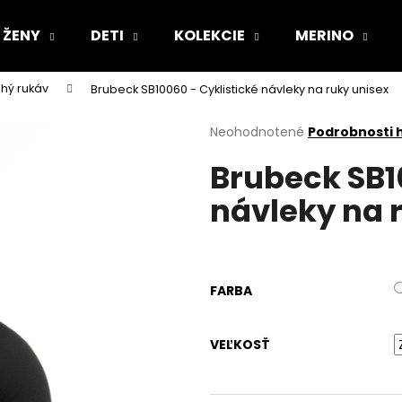
ŽENY
DETI
KOLEKCIE
MERINO
lhý rukáv
Brubeck SB10060 - Cyklistické návleky na ruky unisex
Čo potrebujete nájsť?
Priemerné
Neohodnotené
Podrobnosti 
hodnotenie
Brubeck SB1
produktu
HĽADAŤ
je
návleky na 
0,0
z
5
Odporúčame
hviezdičiek.
FARBA
VEĽKOSŤ