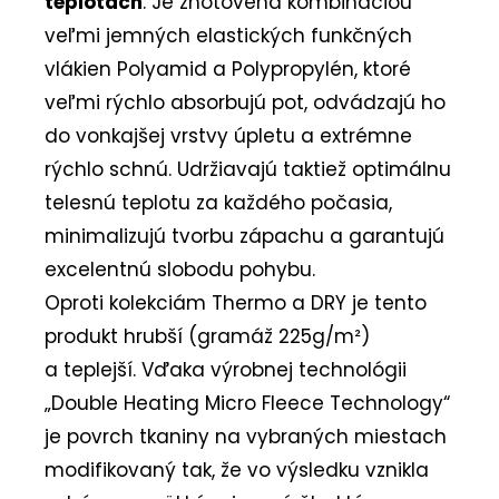
teplotách
. Je zhotovená kombináciou
veľmi jemných elastických funkčných
vlákien Polyamid a Polypropylén, ktoré
veľmi rýchlo absorbujú pot, odvádzajú ho
do vonkajšej vrstvy úpletu a extrémne
rýchlo schnú. Udržiavajú taktiež optimálnu
telesnú teplotu za každého počasia,
minimalizujú tvorbu zápachu a garantujú
excelentnú slobodu pohybu.
Oproti kolekciám Thermo a DRY je tento
produkt hrubší (gramáž 225g/m²)
a teplejší. Vďaka výrobnej technológii
„Double Heating Micro Fleece Technology“
je povrch tkaniny na vybraných miestach
modifikovaný tak, že vo výsledku vznikla