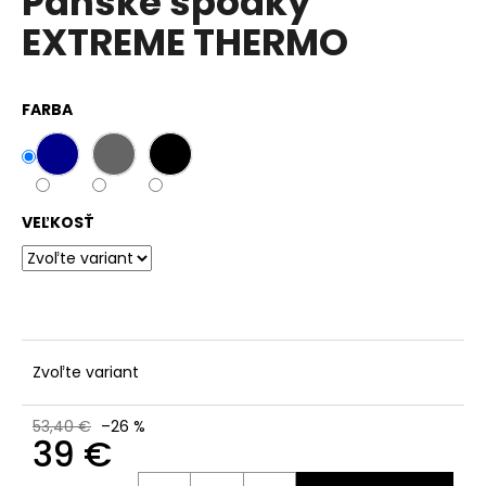
Pánske spodky
č
z
a
EXTREME THERMO
5
m
hviezdičiek.
e
FARBA
VEĽKOSŤ
Zvoľte variant
53,40 €
–26 %
39 €
Jednotková