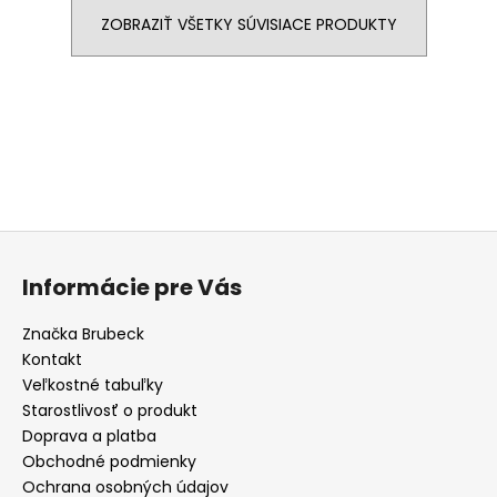
ZOBRAZIŤ VŠETKY SÚVISIACE PRODUKTY
Buďte prvý, kto napíše príspevok k tejto položke.
PRIDAŤ KOMENTÁR
Z
á
Informácie pre Vás
p
ä
Značka Brubeck
t
Kontakt
i
Veľkostné tabuľky
e
Starostlivosť o produkt
Doprava a platba
Obchodné podmienky
Ochrana osobných údajov