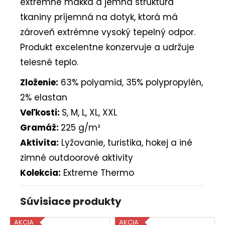
extrémne mäkká a jemná štruktúra
tkaniny príjemná na dotyk, ktorá má
zároveň extrémne vysoký tepelný odpor.
Produkt excelentne konzervuje a udržuje
telesné teplo.
Zloženie:
63% polyamid, 35% polypropylén,
2% elastan
Veľkosti:
S, M, L, XL, XXL
Gramáž:
225 g/m²
Aktivita:
Lyžovanie, turistika, hokej a iné
zimné outdoorové aktivity
Kolekcia:
Extreme Thermo
Súvisiace produkty
AKCIA
AKCIA