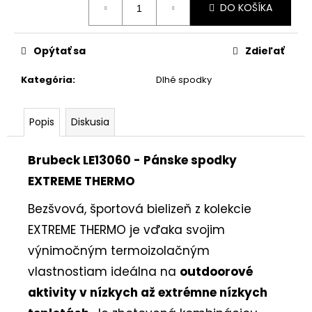
DO KOŠÍKA
cena:
Opýtať sa
Zdieľať
Kategória
:
Dlhé spodky
Popis
Diskusia
Brubeck LE13060 - Pánske spodky
EXTREME THERMO
Bezšvová, športová bielizeň z kolekcie
EXTREME THERMO je vďaka svojim
výnimočným termoizolačným
vlastnostiam ideálna na
outdoorové
aktivity v nízkych až extrémne nízkych