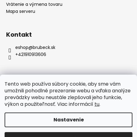
Vrátenie a výmena tovaru
Mapa serveru
Kontakt
eshop
@
brubeck.sk
+421910913606
Tento web používa súbory cookie, aby sme vám
Prijímame online platby
umožnili pohodlné prezeranie webu a vďaka analýze
prevádzky webu neustále zlepšovali jeho funkcie,
výkon a použiteľnosť. Viac informácií
tu
.
Nastavenie
Vytvoril Shoptet
Copyright 2026
www.brubeck.sk
. Všetky práva