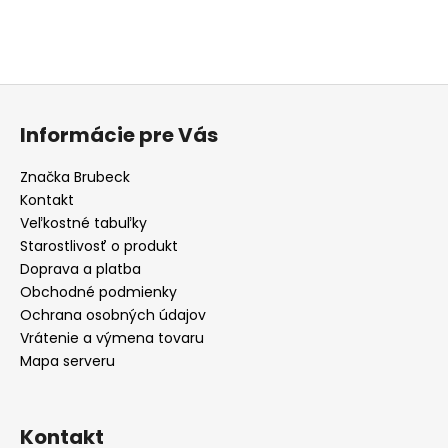
Buďte prvý, kto napíše príspevok k tejto položke.
PRIDAŤ KOMENTÁR
Z
á
Informácie pre Vás
p
ä
Značka Brubeck
t
Kontakt
i
Veľkostné tabuľky
e
Starostlivosť o produkt
Doprava a platba
Obchodné podmienky
Ochrana osobných údajov
Vrátenie a výmena tovaru
Mapa serveru
Kontakt