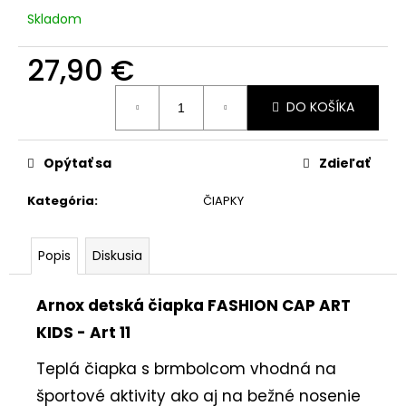
č
Skladom
a
m
27,90 €
e
Jednotková
DO KOŠÍKA
cena:
Opýtať sa
Zdieľať
Kategória
:
ČIAPKY
Popis
Diskusia
Arnox detská čiapka FASHION CAP ART
KIDS - Art 11
Teplá čiapka s brmbolcom vhodná na
športové aktivity ako aj na bežné nosenie