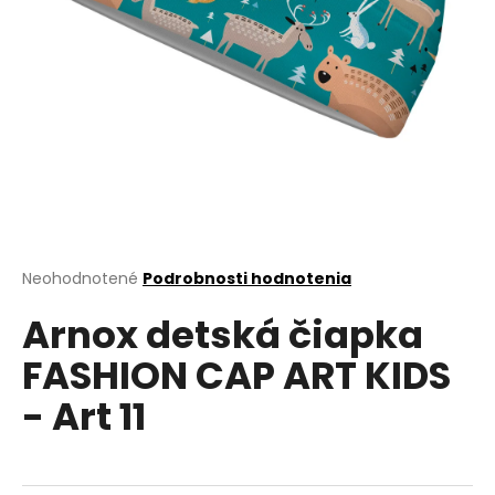
á
j
s
ť
?
HĽADAŤ
Priemerné
Neohodnotené
Podrobnosti hodnotenia
hodnotenie
Arnox detská čiapka
produktu
je
O
FASHION CAP ART KIDS
0,0
d
z
p
- Art 11
5
o
hviezdičiek.
r
ú