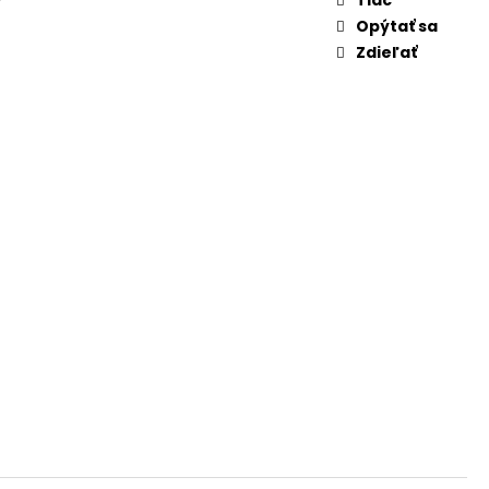
Y
Opýtať sa
Zdieľať