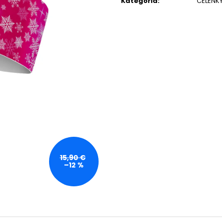
Kategória
:
ČELENK
15,90 €
–12 %