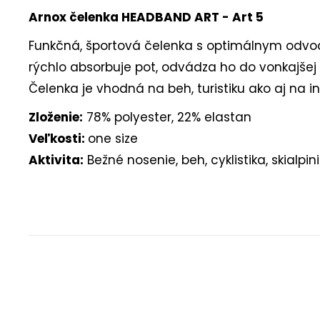
Arnox čelenka HEADBAND ART - Art 5
Funkčná, športová čelenka s optimálnym odvodo
rýchlo absorbuje pot, odvádza ho do vonkajšej 
Čelenka je vhodná na beh, turistiku ako aj na i
Zloženie:
78% polyester, 22% elastan
Veľkosti:
one size
Aktivita:
Bežné nosenie, beh, cyklistika, skialpini
Buďte prvý, kto napíše príspevok k tejto položke.
PRIDAŤ KOMENTÁR