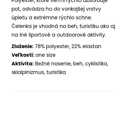
Polyester, ktoré veľmi rýchlo absorbuje
pot, odvádza ho do vonkajšej vrstvy
úpletu a extrémne rýchlo schne.
Čelenka je vhodná na beh, turistiku ako aj
na iné športové a outdoorové aktivity.
Zloženie:
78% polyester, 22% elastan
Veľkosti:
one size
Aktivita:
Bežné nosenie, beh, cyklistika,
skialpinizmus, turistika
Buďte prvý, kto napíše príspevok k tejto položke.
PRIDAŤ KOMENTÁR