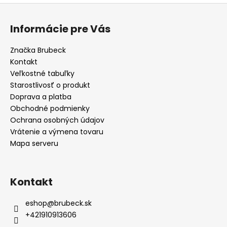
Z
á
Informácie pre Vás
p
ä
Značka Brubeck
t
Kontakt
i
Veľkostné tabuľky
e
Starostlivosť o produkt
Doprava a platba
Obchodné podmienky
Ochrana osobných údajov
Vrátenie a výmena tovaru
Mapa serveru
Kontakt
eshop
@
brubeck.sk
+421910913606