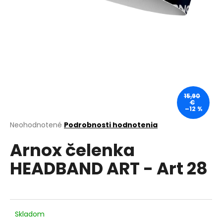
á
j
s
ť
?
15,90
€
–12 %
HĽADAŤ
Priemerné
Neohodnotené
Podrobnosti hodnotenia
hodnotenie
Arnox čelenka
produktu
je
O
HEADBAND ART - Art 28
0,0
d
z
p
5
o
hviezdičiek.
r
ú
Skladom