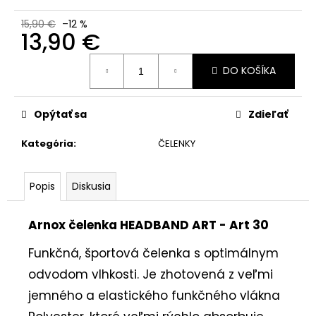
č
a
15,90 €
–12 %
m
13,90 €
e
Jednotková
DO KOŠÍKA
cena:
Opýtať sa
Zdieľať
Kategória
:
ČELENKY
Popis
Diskusia
Arnox čelenka HEADBAND ART - Art 30
Funkčná, športová čelenka s optimálnym
odvodom vlhkosti. Je zhotovená z veľmi
jemného a elastického funkčného vlákna