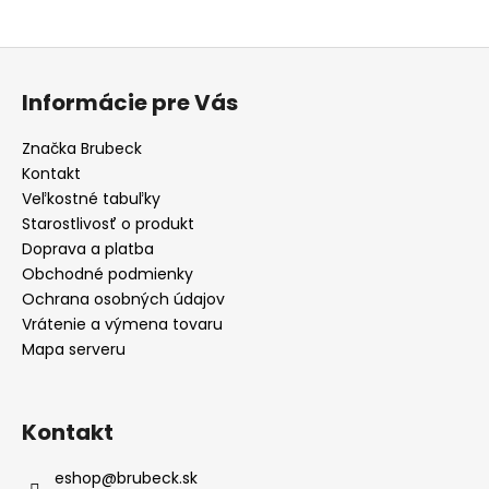
Z
á
Informácie pre Vás
p
ä
Značka Brubeck
t
Kontakt
i
Veľkostné tabuľky
e
Starostlivosť o produkt
Doprava a platba
Obchodné podmienky
Ochrana osobných údajov
Vrátenie a výmena tovaru
Mapa serveru
Kontakt
eshop
@
brubeck.sk