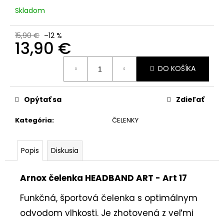
č
Skladom
a
m
e
15,90 €
–12 %
13,90 €
Jednotková
DO KOŠÍKA
cena:
Opýtať sa
Zdieľať
Kategória
:
ČELENKY
Popis
Diskusia
Arnox čelenka HEADBAND ART - Art 17
Funkčná, športová čelenka s optimálnym
odvodom vlhkosti. Je zhotovená z veľmi