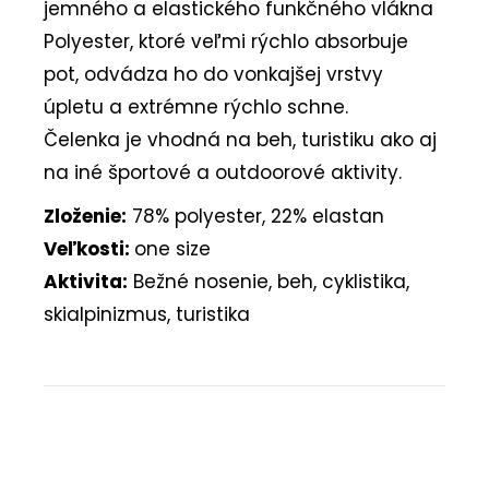
jemného a elastického funkčného vlákna
Polyester, ktoré veľmi rýchlo absorbuje
pot, odvádza ho do vonkajšej vrstvy
úpletu a extrémne rýchlo schne.
Čelenka je vhodná na beh, turistiku ako aj
na iné športové a outdoorové aktivity.
Zloženie:
78% polyester, 22% elastan
Veľkosti:
one size
Aktivita:
Bežné nosenie, beh, cyklistika,
skialpinizmus, turistika
Buďte prvý, kto napíše príspevok k tejto položke.
PRIDAŤ KOMENTÁR