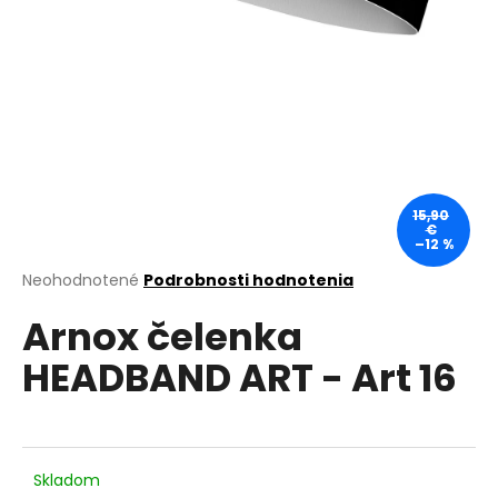
á
j
s
ť
?
15,90
€
–12 %
HĽADAŤ
Priemerné
Neohodnotené
Podrobnosti hodnotenia
hodnotenie
Arnox čelenka
produktu
je
O
HEADBAND ART - Art 16
0,0
d
z
p
5
o
hviezdičiek.
r
ú
Skladom