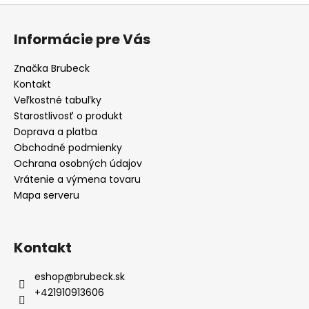
Z
á
Informácie pre Vás
p
ä
Značka Brubeck
t
Kontakt
i
Veľkostné tabuľky
e
Starostlivosť o produkt
Doprava a platba
Obchodné podmienky
Ochrana osobných údajov
Vrátenie a výmena tovaru
Mapa serveru
Kontakt
eshop
@
brubeck.sk
+421910913606