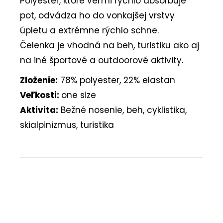
Polyester, ktoré veľmi rýchlo absorbuje
pot, odvádza ho do vonkajšej vrstvy
úpletu a extrémne rýchlo schne.
Čelenka je vhodná na beh, turistiku ako aj
na iné športové a outdoorové aktivity.
Zloženie:
78% polyester, 22% elastan
Veľkosti:
one size
Aktivita:
Bežné nosenie, beh, cyklistika,
skialpinizmus, turistika
Buďte prvý, kto napíše príspevok k tejto položke.
PRIDAŤ KOMENTÁR