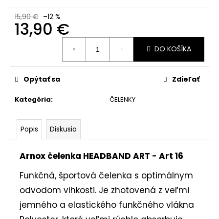
č
a
15,90 €
–12 %
m
13,90 €
e
Jednotková
DO KOŠÍKA
cena:
Opýtať sa
Zdieľať
Kategória
:
ČELENKY
Popis
Diskusia
Arnox čelenka HEADBAND ART - Art 16
Funkčná, športová čelenka s optimálnym
odvodom vlhkosti. Je zhotovená z veľmi
jemného a elastického funkčného vlákna