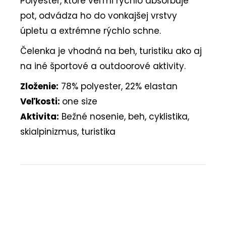
Polyester, ktoré veľmi rýchlo absorbuje
pot, odvádza ho do vonkajšej vrstvy
úpletu a extrémne rýchlo schne.
Čelenka je vhodná na beh, turistiku ako aj
na iné športové a outdoorové aktivity.
Zloženie:
78% polyester, 22% elastan
Veľkosti:
one size
Aktivita:
Bežné nosenie, beh, cyklistika,
skialpinizmus, turistika
Buďte prvý, kto napíše príspevok k tejto položke.
PRIDAŤ KOMENTÁR