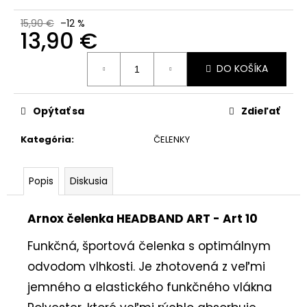
č
a
15,90 €
–12 %
m
13,90 €
e
Jednotková
DO KOŠÍKA
cena:
Opýtať sa
Zdieľať
Kategória
:
ČELENKY
Popis
Diskusia
Arnox čelenka HEADBAND ART - Art 10
Funkčná, športová čelenka s optimálnym
odvodom vlhkosti. Je zhotovená z veľmi
jemného a elastického funkčného vlákna