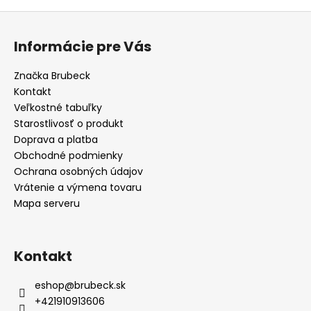
Z
á
Informácie pre Vás
p
ä
Značka Brubeck
t
Kontakt
i
Veľkostné tabuľky
e
Starostlivosť o produkt
Doprava a platba
Obchodné podmienky
Ochrana osobných údajov
Vrátenie a výmena tovaru
Mapa serveru
Kontakt
eshop
@
brubeck.sk
+421910913606